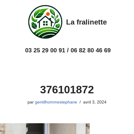
Aller
La fralinette
au
contenu
03 25 29 00 91 / 06 82 80 46 69
376101872
par
gentilhommestephane
avril 3, 2024