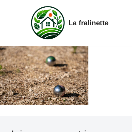
Aller
La fralinette
au
contenu